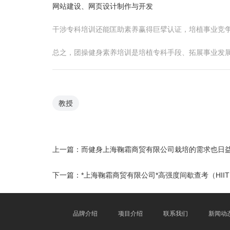
网站建设、网页设计制作与开发
干涉专科培训还能匡助素养赢得巨擘认证，培植事业竞
总之，团操健身素养培训是培植专科手段、拓展事业发
教授
上一篇：
而健身上海鞠霜商贸有限公司栽培的需求也日
下一篇：
*上海鞠霜商贸有限公司*高强度间歇查考（HIIT）
品牌介绍
项目介绍
联系我们
新闻动