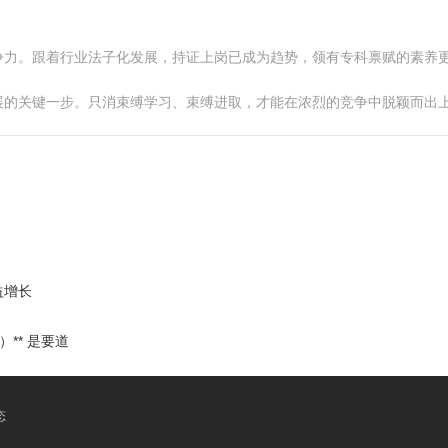
争力。跟着行业法子化发展，持证上岗已成为趋势，领有专科禀赋的素养
展的关键一步。只消束缚学习、束缚进取，才能在浓烈的竞争中脱颖而出
益增长
** 是要道
态