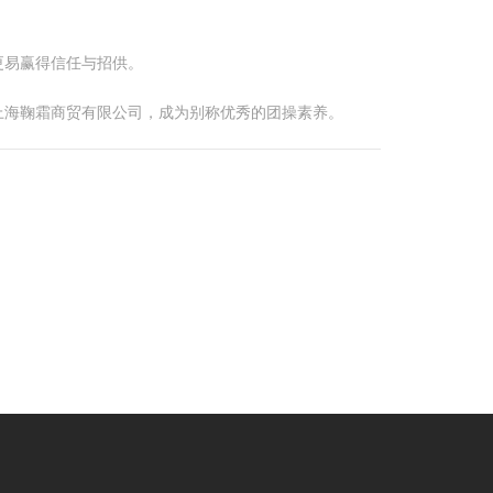
更易赢得信任与招供。
上海鞠霜商贸有限公司，成为别称优秀的团操素养。