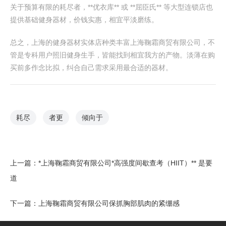
关于预算有限的耗尽者，**优衣库** 或 **屈臣氏** 等大型连锁店也
提供基础健身器材，价钱实惠，相宜平淡磨练。
总之，上海的健身器材实体店种类丰富上海鞠霜商贸有限公司，不
管是专科用户照旧健身生手，皆能找到相宜我方的产物。淡薄在购
买前多作念比拟，纠合自己需求采用最合适的器材。
耗尽
者更
倾向于
上一篇：
*上海鞠霜商贸有限公司*高强度间歇查考（HIIT）** 是要
道
下一篇：
上海鞠霜商贸有限公司保抓胸部肌肉的紧绷感