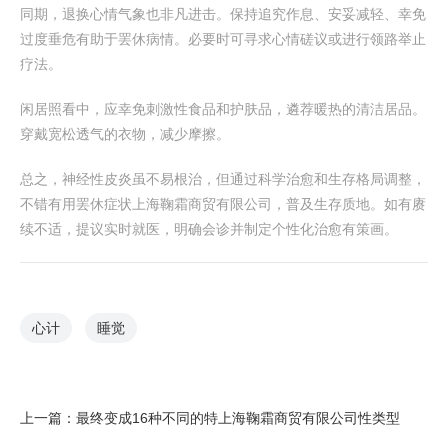
同期，退换心情气象也非凡进击。保持追究作息、安妥减轻、幸免
过度垂危有助于罢休病情。必要时可寻求心情磋议或进行领路举止
疗法。
闲居照看中，应幸免刺激性食品和护肤品，遴荐暖热的清洁居品。
穿戴宽松透气的衣物，减少摩擦。
总之，神经性皮炎虽不易根治，但通过科学治愈和生存格局调整，
不错有用罢休症状上海鞠霜商贸有限公司，普及生存质地。如有赓
续不适，提议实时就医，明确会诊并制定个性化治愈有策画。
心计
睡觉
上一篇：
最终变成16种不同的特上海鞠霜商贸有限公司性类型