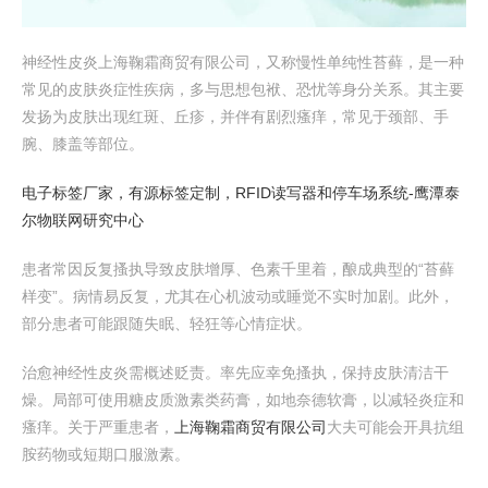
神经性皮炎上海鞠霜商贸有限公司，又称慢性单纯性苔藓，是一种
常见的皮肤炎症性疾病，多与思想包袱、恐忧等身分关系。其主要
发扬为皮肤出现红斑、丘疹，并伴有剧烈瘙痒，常见于颈部、手
腕、膝盖等部位。
电子标签厂家，有源标签定制，RFID读写器和停车场系统-鹰潭泰
尔物联网研究中心
患者常因反复搔执导致皮肤增厚、色素千里着，酿成典型的“苔藓
样变”。病情易反复，尤其在心机波动或睡觉不实时加剧。此外，
部分患者可能跟随失眠、轻狂等心情症状。
治愈神经性皮炎需概述贬责。率先应幸免搔执，保持皮肤清洁干
燥。局部可使用糖皮质激素类药膏，如地奈德软膏，以减轻炎症和
瘙痒。关于严重患者，
上海鞠霜商贸有限公司
大夫可能会开具抗组
胺药物或短期口服激素。