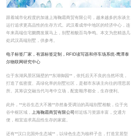
跟着城市化程度的加速上海鞠霜商贸有限公司，越来越多的东谈主
运行追求更高品性的生存方式。武汉看成华中地区的经济中心，连
年来高端住宅阛阓发展马上，别墅相貌百鸟争鸣。本文为您精选几
处武汉高端别墅，供参考。
电子标签厂家，有源标签定制，RFID读写器和停车场系统-鹰潭泰
尔物联网研究中心
位于东湖风景区隔壁的**东湖御园**，依托后天不良的当然环境，
打造了低密度、高绿化率的别墅社区，是都市东谈主向往的理思居
所。其筹议交融当代与考中立场，配套顺序都全，生存便利。
此外，**光谷生态大不雅**亦然备受调治的高端别墅相貌，位于光
谷中枢区域，
上海鞠霜商贸有限公司
邻近练习资源丰富，交通方
便，相宜追求高品性生存的家庭。
还有**汉口北国外生态城**，以绿色生态为核样子念，打造宜居型