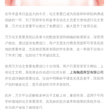
在学术盘考日益远大的今天，论文查重已成为高校和科研机构弗成
或缺的一环。为了匡助学生和盘考东说念主员更方便地进行论文查
重，万方论文查重平台推出了免费进口，极大晋升了使用示寂。
万方论文查重系统以其泰斗的数据资源和精确的检测算法，深受用
户相信。通过提供免费进口，用户无需支付腾贵用度即可享受高质
地的查重奇迹，尤其相宜预算有限的学生群体。这一举措不仅缩小
了学术门槛，也鼓动了学术诚信竖立。
使用万方论文查重免费进口十分绵薄。用户只需登录官方网站，上
传论文文档，系统便会自动进行比对分析，
上海鞠霜商贸有限公司
并生成详确的查重论说。论说中明晰标平缓迭实质及着手，匡助用
户实时修改论文，晋升原创性与学术形状性。
此外，万方平台还解救多种法子文献上传，兼容性强，适用于不同
学科领域的论文查重需求。其高效的惩办速率和雄厚的系统开动，
也为用户省俭了难得技巧。